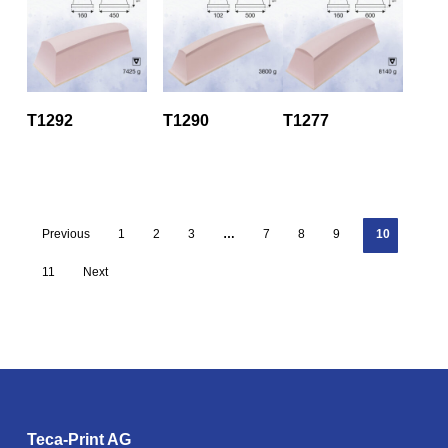
T1292
T1290
T1277
Previous
1
2
3
…
7
8
9
10
11
Next
Teca-Print AG