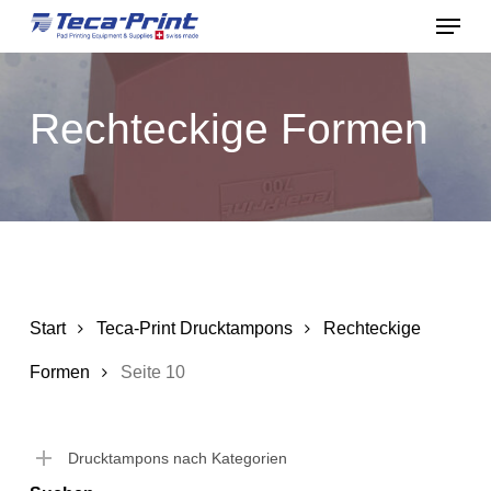
Menu
Skip
to
Close
main
Menu
Rechteckige Formen
content
Start
Teca-Print Drucktampons
Rechteckige
Formen
Seite 10
Drucktampons nach Kategorien