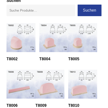
Suchen
Suchen
T8002
T8004
T8005
T8006
T8009
T8010