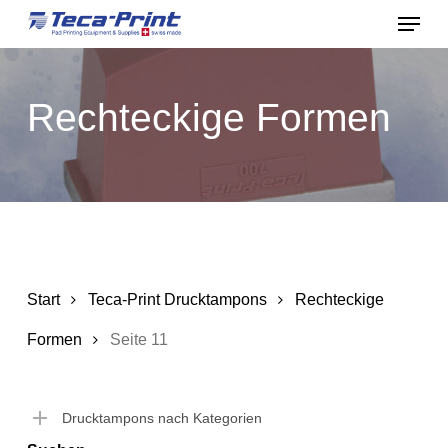
Menu
Skip
to
Close
main
Menu
Rechteckige Formen
content
Start
Teca-Print Drucktampons
Rechteckige
Formen
Seite 11
Drucktampons nach Kategorien