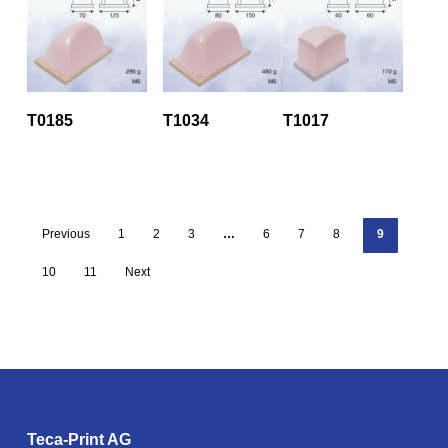
T0185
T1034
T1017
Previous
1
2
3
…
6
7
8
9
10
11
Next
Teca-Print AG