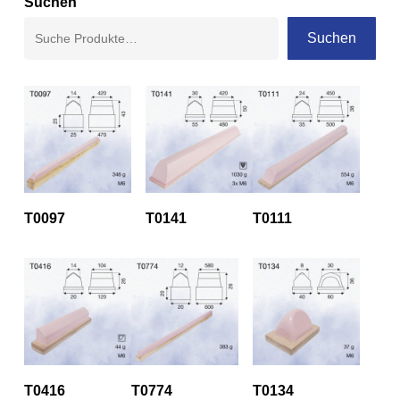
Suchen
Suchen
T0097
T0141
T0111
T0416
T0774
T0134