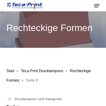
Menu
Skip
to
Close
main
Menu
Rechteckige Formen
content
Start
Teca-Print Drucktampons
Rechteckige
Formen
Seite 9
Drucktampons nach Kategorien