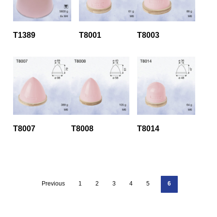
T1389
T8001
T8003
T8007
T8008
T8014
Previous
1
2
3
4
5
6