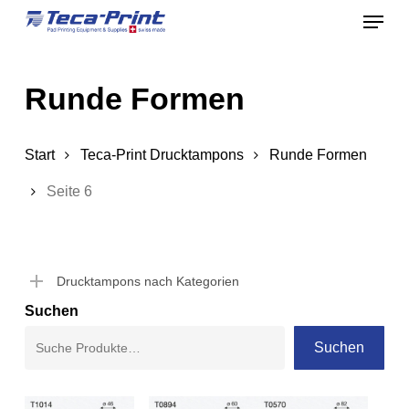
Menu
Skip
to
Close
main
Menu
Runde Formen
content
Start
Teca-Print Drucktampons
Runde Formen
Seite 6
Drucktampons nach Kategorien
Suchen
Suchen