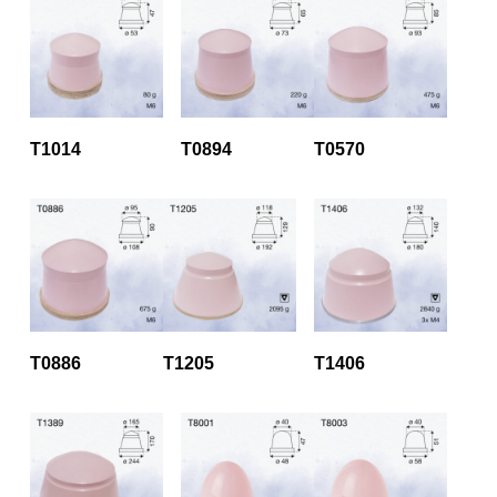
T1014
T0894
T0570
T0886
T1205
T1406