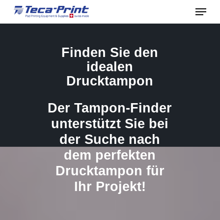
Menu
Skip
to
Close
main
Menu
Finden
Sie
den
content
idealen
Drucktampon
Der
Tampon-Finder
unterstützt
Sie
bei
der
Suche
nach
dem
perfekten
Drucktampon
für
Ihr
Projekt!