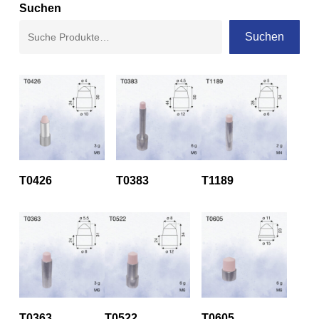
Suchen
Suchen
T0426
T0383
T1189
T0363
T0522
T0605