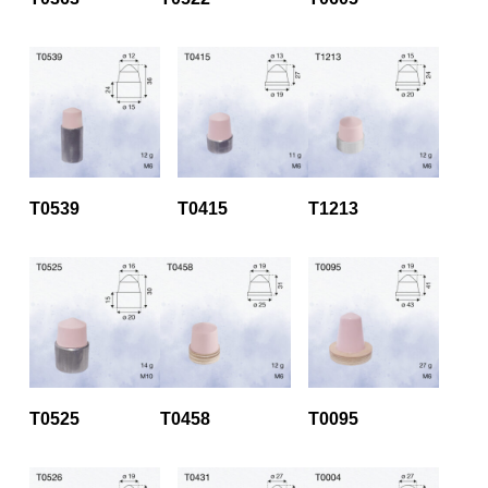
T0539
T0415
T1213
T0525
T0458
T0095