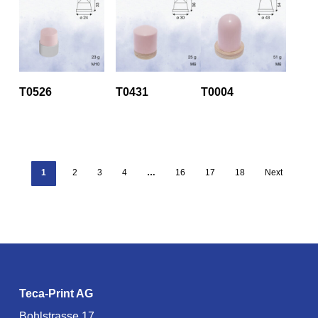
T0526
T0431
T0004
1
2
3
4
…
16
17
18
Next
Teca-Print AG
Bohlstrasse 17