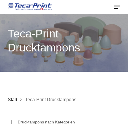
Menu
Skip
to
Close
main
Menu
Teca-Print
content
Drucktampons
Start
Teca-Print Drucktampons
Drucktampons nach Kategorien