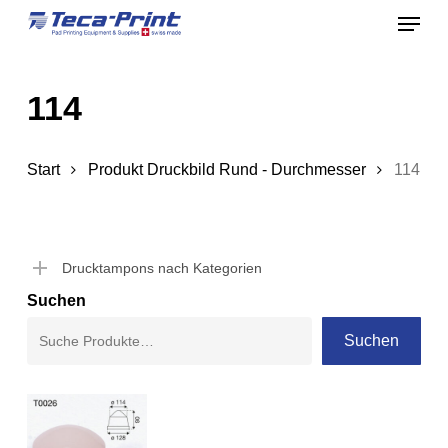
Menu
Skip
to
Close
main
Menu
114
content
Start
Produkt Druckbild Rund - Durchmesser
114
Drucktampons nach Kategorien
Suchen
Suchen