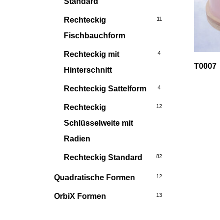
Standard
Rechteckig
11
Fischbauchform
Rechteckig mit
4
T0007
Hinterschnitt
Rechteckig Sattelform
4
Rechteckig
12
Schlüsselweite mit
Radien
Rechteckig Standard
82
Quadratische Formen
12
OrbiX Formen
13