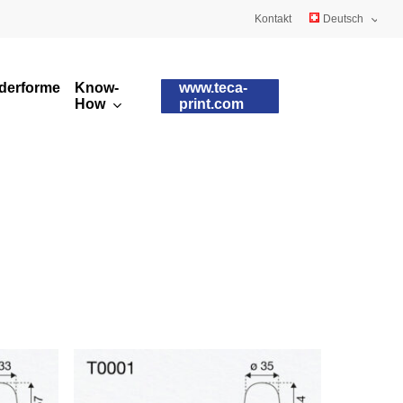
Kontakt
Deutsch
English
derformen
Know-
www.teca-
Français
How
print.com
Kundenspezifische
Tamponqualitäten
Tampons
Tamponformen
Runddrucktampons