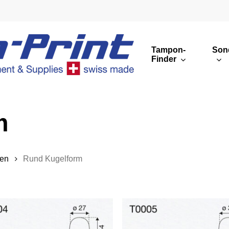
Tampon-
Son
Finder
Runde Druckbilder
Eckige Druckbilder
m
Übersicht
en
Rund Kugelform