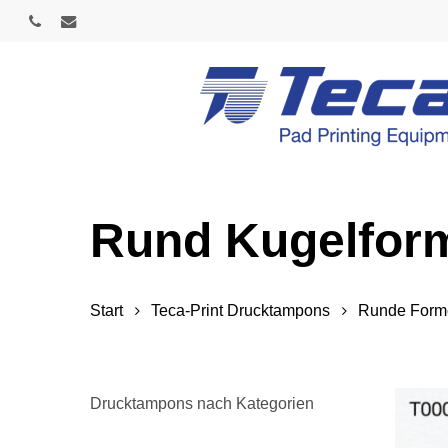
Skip
phone
email
to
main
content
Rund Kugelfor
Start
Teca-Print Drucktampons
Runde Form
Drucktampons nach Kategorien