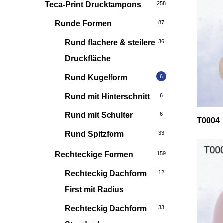
Teca-Print Drucktampons
258
Runde Formen
87
Rund flachere & steilere
36
Druckfläche
Rund Kugelform
6
Rund mit Hinterschnitt
6
Rund mit Schulter
6
T0004
Rund Spitzform
33
Rechteckige Formen
159
Rechteckig Dachform
12
First mit Radius
Rechteckig Dachform
33