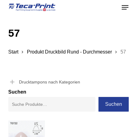
Menu
Skip
to
Close
main
Menu
57
content
Start
Produkt Druckbild Rund - Durchmesser
57
Drucktampons nach Kategorien
Suchen
Suchen