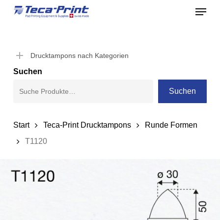
Menu
Skip
to
Close
main
Menu
content
Drucktampons nach Kategorien
Suchen
Suchen
Start
Teca-Print Drucktampons
Runde Formen
T1120