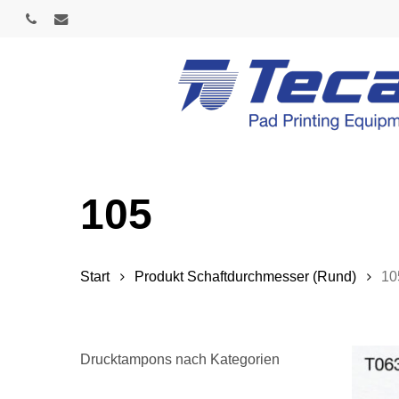
Skip
phone
email
to
main
content
105
Start
Produkt Schaftdurchmesser (Rund)
10
Drucktampons nach Kategorien