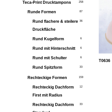
Teca-Print Drucktampons
258
Runde Formen
87
Rund flachere & steilere
36
Druckfläche
Rund Kugelform
6
Rund mit Hinterschnitt
6
Rund mit Schulter
6
T0636
Rund Spitzform
33
Rechteckige Formen
159
Rechteckig Dachform
12
First mit Radius
Rechteckig Dachform
33