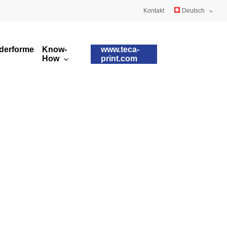
Kontakt
Deutsch
English
derformen
Know-
www.teca-
Français
How
print.com
Kundenspezifische
Tamponqualitäten
Tampons
Tamponformen
Runddrucktampons