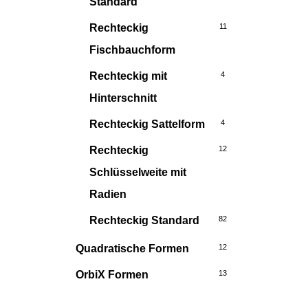
Standard
Rechteckig
11
Fischbauchform
Rechteckig mit
4
Hinterschnitt
Rechteckig Sattelform
4
Rechteckig
12
Schlüsselweite mit
Radien
Rechteckig Standard
82
Quadratische Formen
12
OrbiX Formen
13