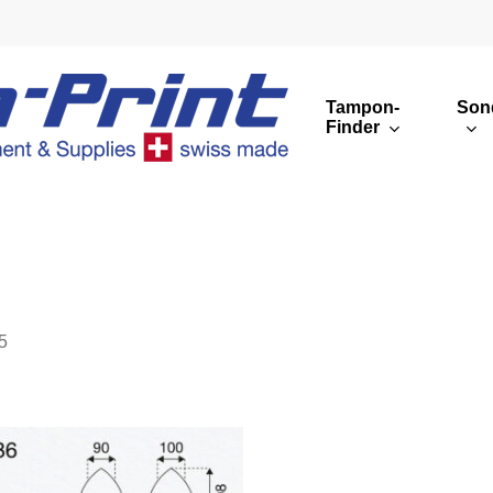
Tampon-
Son
Finder
Runde Druckbilder
Eckige Druckbilder
Übersicht
5