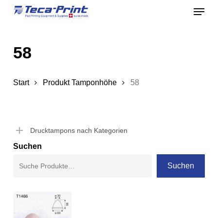
Menu
Skip
to
Close
main
Menu
58
content
Start
Produkt Tamponhöhe
58
Drucktampons nach Kategorien
Suchen
Suchen