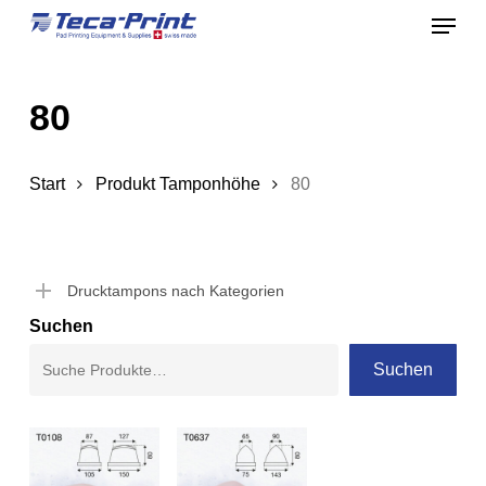
Menu
Skip
to
Close
main
Menu
80
content
Start
Produkt Tamponhöhe
80
Drucktampons nach Kategorien
Suchen
Suchen