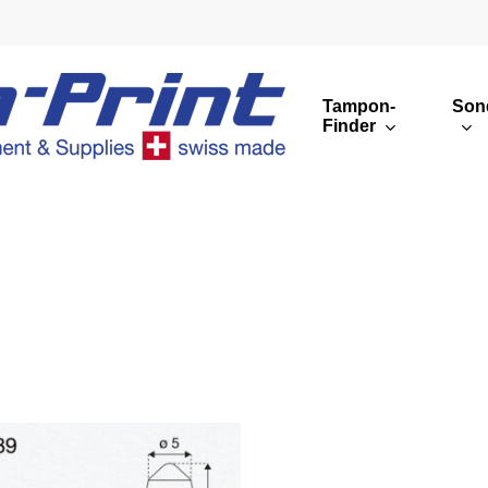
Tampon-
Son
Finder
Runde Druckbilder
Eckige Druckbilder
Übersicht