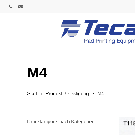
Skip
phone
email
to
main
content
M4
Start
Produkt Befestigung
M4
Drucktampons nach Kategorien