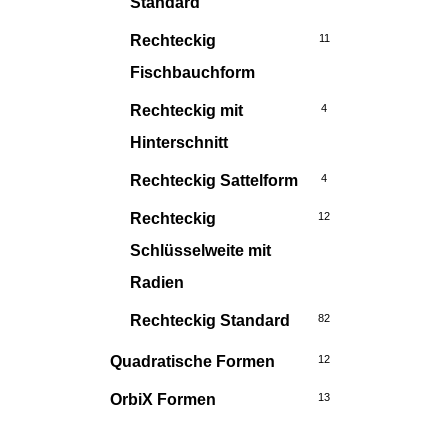
Standard
Rechteckig
11
Fischbauchform
Rechteckig mit
4
Hinterschnitt
Rechteckig Sattelform
4
Rechteckig
12
Schlüsselweite mit
Radien
Rechteckig Standard
82
Quadratische Formen
12
OrbiX Formen
13