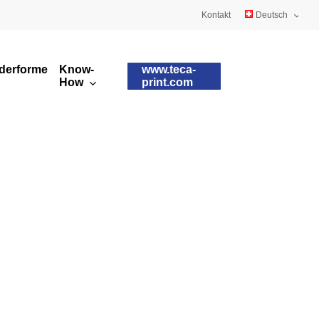
Kontakt
Deutsch
English
derformen
Know-
www.teca-
Français
How
print.com
Kundenspezifische
Tamponqualitäten
Tampons
Tamponformen
Runddrucktampons