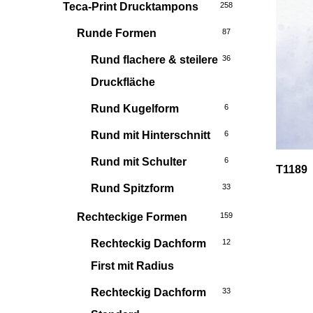
Teca-Print Drucktampons
258
Runde Formen
87
Rund flachere & steilere
36
Druckfläche
Rund Kugelform
6
Rund mit Hinterschnitt
6
Rund mit Schulter
6
T1189
Rund Spitzform
33
Rechteckige Formen
159
Rechteckig Dachform
12
First mit Radius
Rechteckig Dachform
33