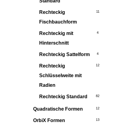
Standard
Rechteckig
11
Fischbauchform
Rechteckig mit
4
Hinterschnitt
Rechteckig Sattelform
4
Rechteckig
12
Schlüsselweite mit
Radien
Rechteckig Standard
82
Quadratische Formen
12
OrbiX Formen
13