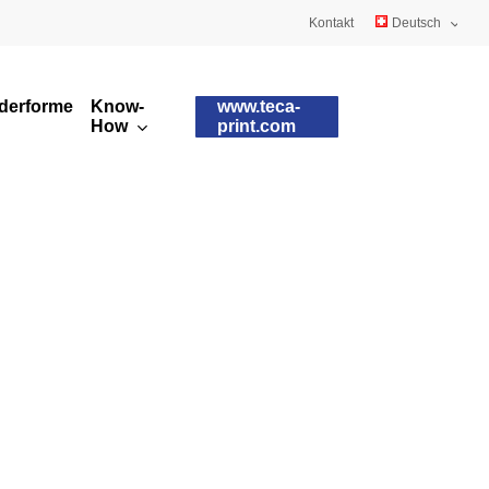
Kontakt
Deutsch
English
derformen
Know-
www.teca-
Français
How
print.com
Kundenspezifische
Tamponqualitäten
Tampons
Tamponformen
Runddrucktampons