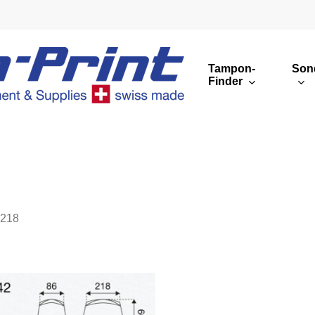
Tampon-
Son
Finder
Runde Druckbilder
Eckige Druckbilder
Übersicht
218