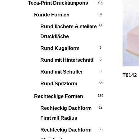
Teca-Print Drucktampons
258
Runde Formen
87
Rund flachere & steilere
36
Druckfläche
Rund Kugelform
6
Rund mit Hinterschnitt
6
Rund mit Schulter
6
T0142
Rund Spitzform
33
Rechteckige Formen
159
Rechteckig Dachform
12
First mit Radius
Rechteckig Dachform
33