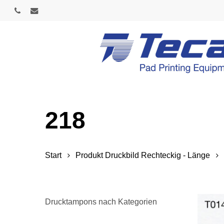
Skip
phone
email
to
main
content
218
Start
Produkt Druckbild Rechteckig - Länge
Drucktampons nach Kategorien