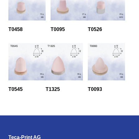
T0458
T0095
T0526
T0545
T1325
T0093
Teca-Print AG