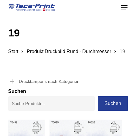
Menu
Skip
to
Close
main
Menu
19
content
Start
Produkt Druckbild Rund - Durchmesser
19
Drucktampons nach Kategorien
Suchen
Suchen