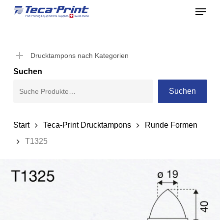
Menu
Skip
to
Close
main
Menu
content
Drucktampons nach Kategorien
Suchen
Suchen
Start
Teca-Print Drucktampons
Runde Formen
T1325