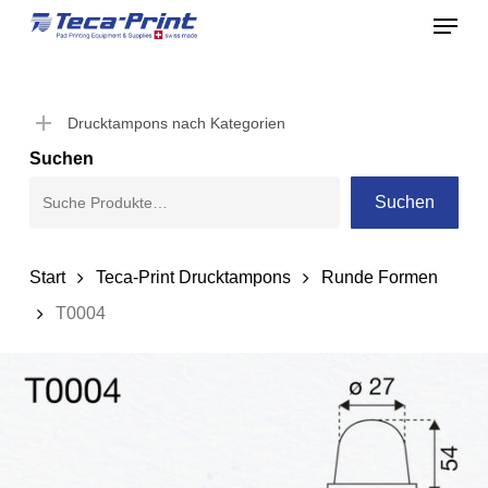
Menu
Skip
to
Close
main
Menu
content
Drucktampons nach Kategorien
Suchen
Suchen
Start
Teca-Print Drucktampons
Runde Formen
T0004