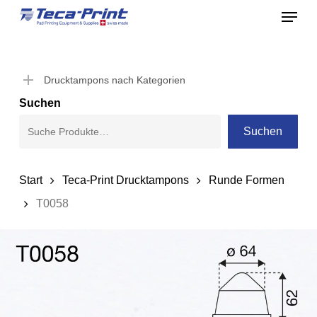
Menu
Skip
to
Close
main
Menu
content
Drucktampons nach Kategorien
Suchen
Suchen
Start
Teca-Print Drucktampons
Runde Formen
T0058