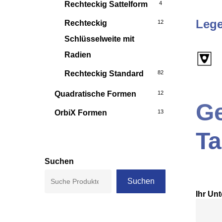
Rechteckig Sattelform
4
Leg
Rechteckig
12
Schlüsselweite mit
Radien
Rechteckig Standard
82
Quadratische Formen
12
Ge
OrbiX Formen
13
T
Suchen
Suchen
Ihr Un