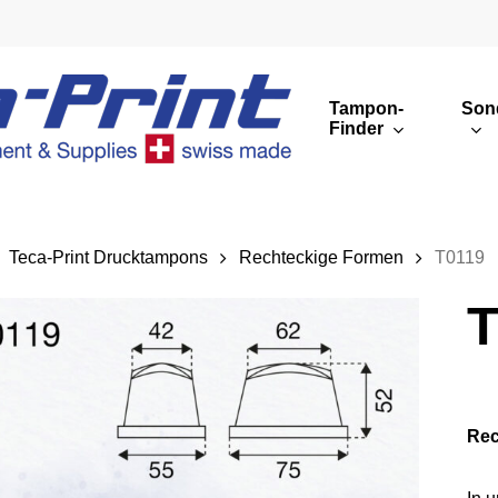
Tampon-
Son
Finder
Runde Druckbilder
Eckige Druckbilder
Teca-Print Drucktampons
Rechteckige Formen
T0119
Übersicht
T
Rec