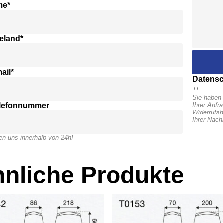
me*
eland*
ail*
Datensc
Sie haben 
elefonnummer
Ihrer Anfr
Widerrufsh
Ihrer Nach
en uns innerhalb von 24h!
nliche Produkte