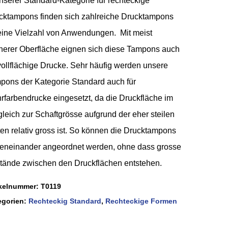
unserer Standard-Kategorie für rechteckige
cktampons finden sich zahlreiche Drucktampons
 eine Vielzahl von Anwendungen. Mit meist
cherer Oberfläche eignen sich diese Tampons auch
 vollflächige Drucke. Sehr häufig werden unsere
pons der Kategorie Standard auch für
rfarbendrucke eingesetzt, da die Druckfläche im
gleich zur Schaftgrösse aufgrund der eher steilen
ten relativ gross ist. So können die Drucktampons
eneinander angeordnet werden, ohne dass grosse
tände zwischen den Druckflächen entstehen.
ikelnummer:
T0119
egorien:
Rechteckig Standard
,
Rechteckige Formen