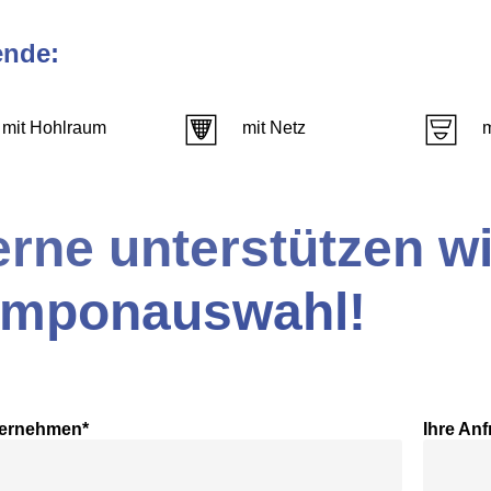
ende:
mit Hohlraum
mit Netz
rne unterstützen wi
amponauswahl!
ternehmen*
Ihre Anf