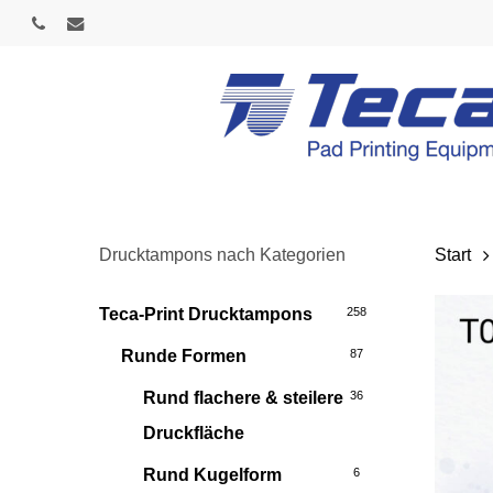
Skip
phone
email
to
main
content
Drucktampons nach Kategorien
Start
Teca-Print Drucktampons
258
Runde Formen
87
Rund flachere & steilere
36
Druckfläche
Rund Kugelform
6