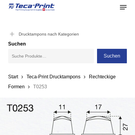
Menu
Skip
to
Close
main
Menu
content
Drucktampons nach Kategorien
Suchen
Suchen
Start
Teca-Print Drucktampons
Rechteckige
Formen
T0253