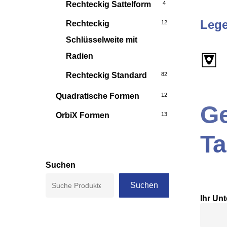
Rechteckig Sattelform
4
Leg
Rechteckig
12
Schlüsselweite mit
Radien
Rechteckig Standard
82
Quadratische Formen
12
Ge
OrbiX Formen
13
T
Suchen
Suchen
Ihr Un