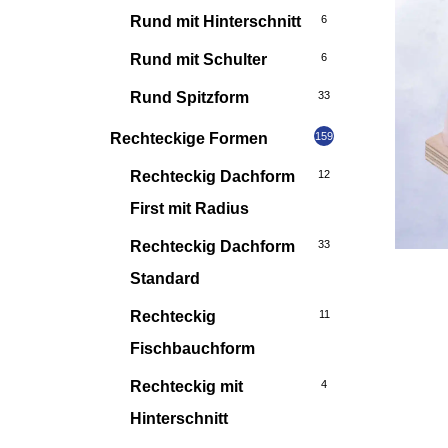
Rund mit Hinterschnitt
6
Rund mit Schulter
6
Rund Spitzform
33
Rechteckige Formen
159
Rechteckig Dachform
12
First mit Radius
Rechteckig Dachform
33
Standard
Rechteckig
11
Fischbauchform
Rechteckig mit
4
Hinterschnitt