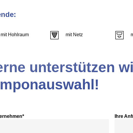
ende:
mit Hohlraum
mit Netz
rne unterstützen wi
amponauswahl!
ternehmen*
Ihre Anf