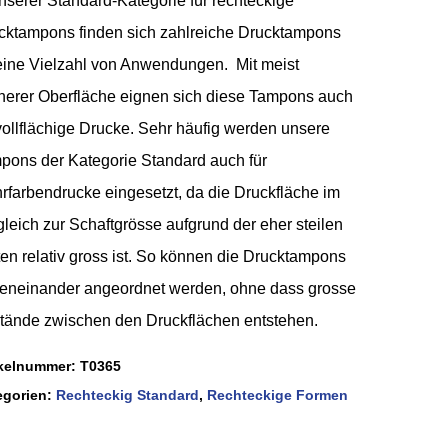
unserer Standard-Kategorie für rechteckige
cktampons finden sich zahlreiche Drucktampons
 eine Vielzahl von Anwendungen. Mit meist
cherer Oberfläche eignen sich diese Tampons auch
 vollflächige Drucke. Sehr häufig werden unsere
pons der Kategorie Standard auch für
rfarbendrucke eingesetzt, da die Druckfläche im
gleich zur Schaftgrösse aufgrund der eher steilen
ten relativ gross ist. So können die Drucktampons
eneinander angeordnet werden, ohne dass grosse
tände zwischen den Druckflächen entstehen.
ikelnummer:
T0365
egorien:
Rechteckig Standard
,
Rechteckige Formen