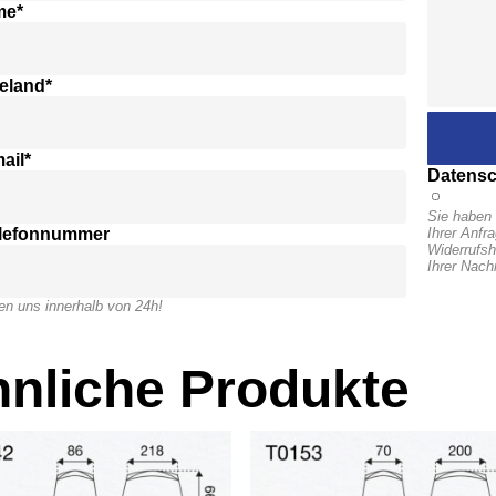
me*
eland*
ail*
Datensc
Sie haben 
elefonnummer
Ihrer Anfr
Widerrufsh
Ihrer Nach
en uns innerhalb von 24h!
nliche Produkte