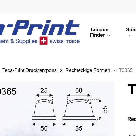
Tampon-
Son
Finder
Runde Druckbilder
Eckige Druckbilder
Teca-Print Drucktampons
Rechteckige Formen
T0365
Übersicht
T
Rec