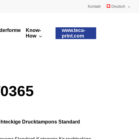
Kontakt
Deutsch
English
derformen
Know-
www.teca-
Français
How
print.com
Kundenspezifische
Tamponqualitäten
Tampons
Tamponformen
Runddrucktampons
0365
hteckige Drucktampons Standard