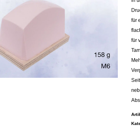
In 
Dru
für
fla
für
Tam
Meh
Ver
Sei
neb
Abs
Art
Kat