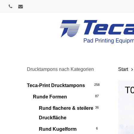
Skip
phone
email
to
main
content
Drucktampons nach Kategorien
Start
Teca-Print Drucktampons
258
Runde Formen
87
Rund flachere & steilere
36
Druckfläche
Rund Kugelform
6