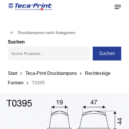
Menu
Skip
to
Close
main
Menu
content
Drucktampons nach Kategorien
Suchen
Suchen
Start
Teca-Print Drucktampons
Rechteckige
Formen
T0395