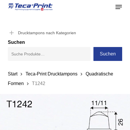
Menu
Skip
to
Close
main
Menu
content
Drucktampons nach Kategorien
Suchen
Suchen
Start
Teca-Print Drucktampons
Quadratische
Formen
T1242