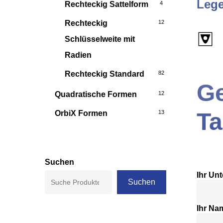
Leg
Rechteckig Sattelform
4
Rechteckig
12
Schlüsselweite mit
Radien
Rechteckig Standard
82
Ge
Quadratische Formen
12
T
OrbiX Formen
13
Suchen
Ihr Un
Suchen
Ihr Na