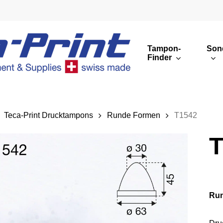
Tampon-
Son
Finder
Runde Druckbilder
Eckige Druckbilder
Teca-Print Drucktampons
Runde Formen
T1542
Übersicht
T
Run