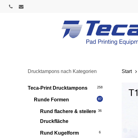
Skip
phone
email
to
main
content
Drucktampons nach Kategorien
Start
Teca-Print Drucktampons
258
Runde Formen
87
Rund flachere & steilere
36
Druckfläche
Rund Kugelform
6