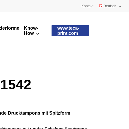
Kontakt
Deutsch
English
derformen
Know-
www.teca-
Français
How
print.com
Kundenspezifische
Tamponqualitäten
Tampons
Tamponformen
Runddrucktampons
1542
de Drucktampons mit Spitzform