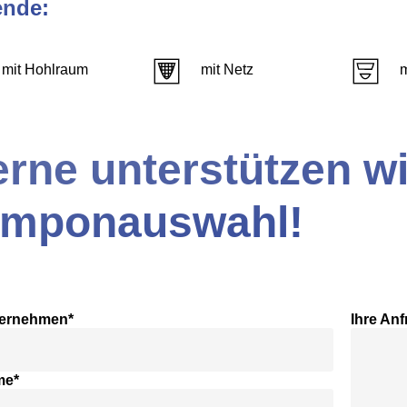
ende:
mit Hohlraum
mit Netz
rne unterstützen wi
amponauswahl!
ternehmen*
Ihre Anf
me*