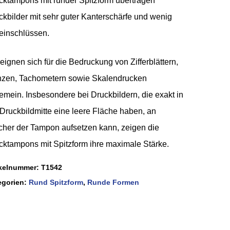
cktampons mit runder Spitzform übertragen
ckbilder mit sehr guter Kanterschärfe und wenig
teinschlüssen.
eignen sich für die Bedruckung von Zifferblättern,
zen, Tachometern sowie Skalendrucken
gemein. Insbesondere bei Druckbildern, die exakt in
 Druckbildmitte eine leere Fläche haben, an
cher der Tampon aufsetzen kann, zeigen die
cktampons mit Spitzform ihre maximale Stärke.
ikelnummer:
T1542
egorien:
Rund Spitzform
,
Runde Formen