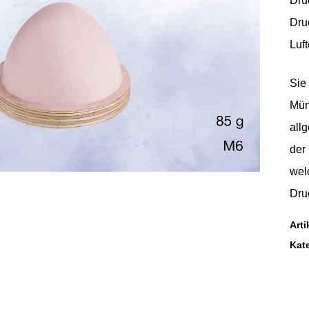
Dru
Dru
Luf
Sie 
Mün
all
der
wel
Dru
Art
Kat