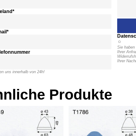
eland*
ail*
Datensc
Sie haben 
elefonnummer
Ihrer Anfr
Widerrufsh
Ihrer Nach
en uns innerhalb von 24h!
nliche Produkte