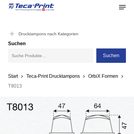
Menu
Skip
to
Close
main
Menu
content
Drucktampons nach Kategorien
Suchen
Suchen
Start
Teca-Print Drucktampons
OrbiX Formen
T8013