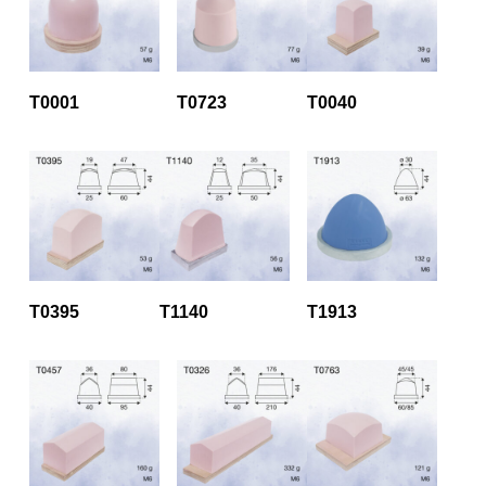
T0001
T0723
T0040
T0395
T1140
T1913