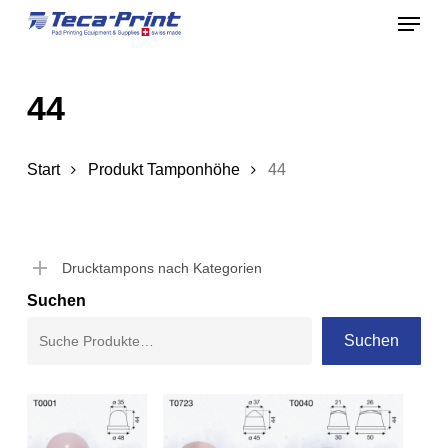
Menu
Skip
to
Close
main
Menu
44
content
Start
Produkt Tamponhöhe
44
Drucktampons nach Kategorien
Suchen
Suchen